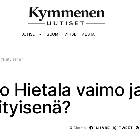
UUTISET
SUOMI
VIIHDE
MEISTÄ
 yksityisenä?
 Hietala vaimo j
ityisenä?
0
Shares
SHARE
TWEET