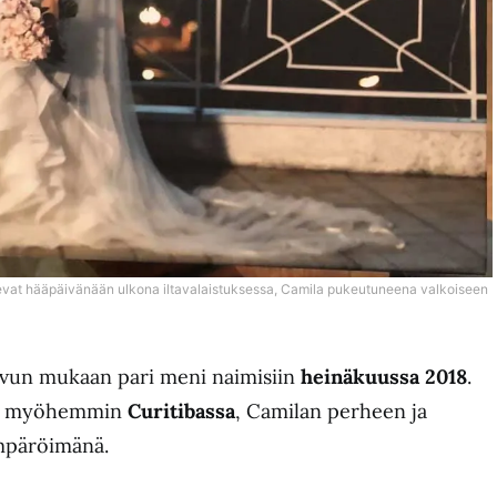
evat hääpäivänään ulkona iltavalaistuksessa, Camila pukeutuneena valkoiseen
vun mukaan pari meni naimisiin
heinäkuussa 2018
.
iin myöhemmin
Curitibassa
, Camilan perheen ja
ympäröimänä.