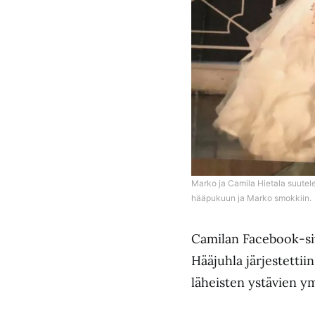
Marko ja Camila Hietala suutel
hääpukuun ja Marko smokkiin.
Camilan Facebook-si
Hääjuhla järjestett
läheisten ystävien 