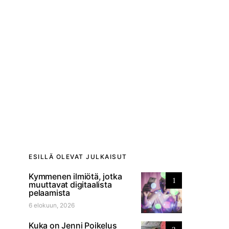
ESILLÄ OLEVAT JULKAISUT
Kymmenen ilmiötä, jotka
1
muuttavat digitaalista
pelaamista
6 elokuun, 2026
Kuka on Jenni Poikelus