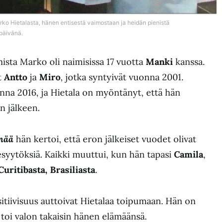
o Hietalasta, hänen entisestä vaimostaan ja heidän pienistä
päivänä.
sta Marko oli naimisissa 17 vuotta
Manki
kanssa.
t
Antto
ja
Miro
, jotka syntyivät vuonna 2001.
onna 2016, ja Hietala on myöntänyt, että hän
n jälkeen.
mää
hän kertoi, että eron jälkeiset vuodet olivat
esyytöksiä. Kaikki muuttui, kun hän tapasi
Camila
,
Curitibasta, Brasiliasta
.
itiivisuus auttoivat Hietalaa toipumaan. Hän on
 toi valon takaisin hänen elämäänsä.