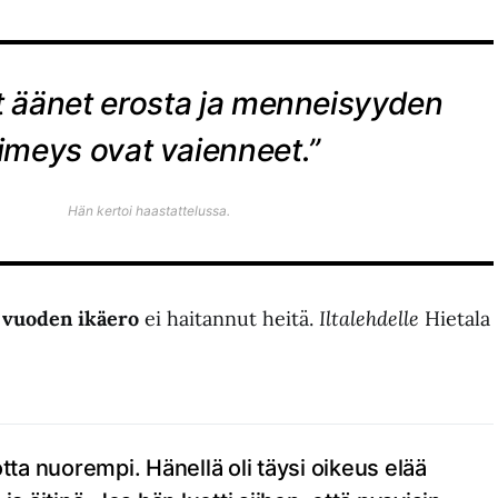
t äänet erosta ja menneisyyden
imeys ovat vaienneet.”
Hän kertoi haastattelussa.
 vuoden ikäero
ei haitannut heitä.
Iltalehdelle
Hietala
ta nuorempi. Hänellä oli täysi oikeus elää