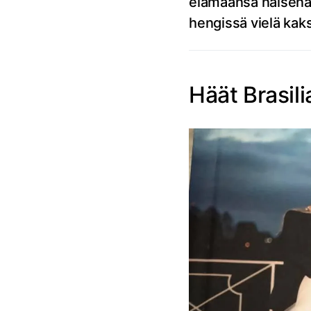
elämäänsä naisena j
hengissä vielä kak
Häät Brasil