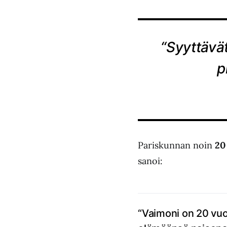
“Syyttävä
p
Pariskunnan noin
20
sanoi:
“Vaimoni on 20 vuot