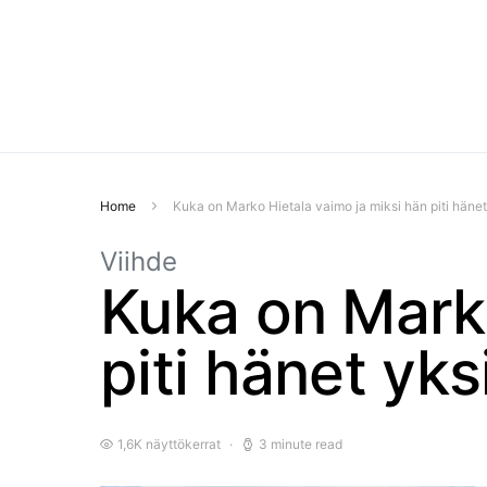
Home
Kuka on Marko Hietala vaimo ja miksi hän piti hänet
Viihde
Kuka on Marko
piti hänet yks
1,6K näyttökerrat
3 minute read