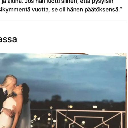
a äitinä. Jos hän luotti siihen, että pysyisin
sikymmentä vuotta, se oli hänen päätöksensä.”
iassa