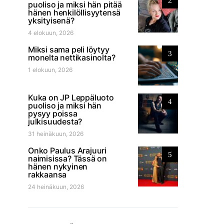
2
puoliso ja miksi hän pitää
hänen henkilöllisyytensä
yksityisenä?
4 elokuun, 2026
Miksi sama peli löytyy
3
monelta nettikasinolta?
1 elokuun, 2026
Kuka on JP Leppäluoto
4
puoliso ja miksi hän
pysyy poissa
julkisuudesta?
31 heinäkuun, 2026
Onko Paulus Arajuuri
5
naimisissa? Tässä on
hänen nykyinen
rakkaansa
24 heinäkuun, 2026