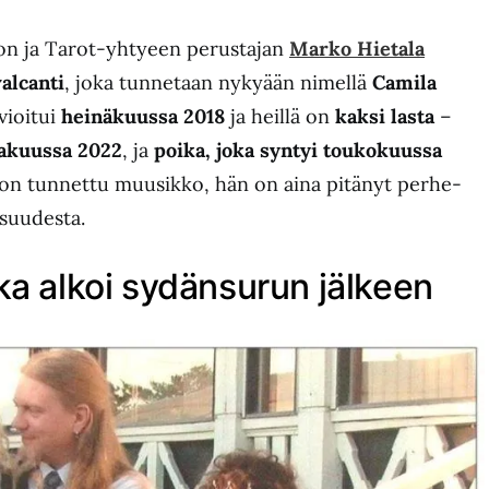
n ja Tarot-yhtyeen perustajan
Marko Hietala
alcanti
, joka tunnetaan nykyään nimellä
Camila
vioitui
heinäkuussa 2018
ja heillä on
kaksi lasta
–
akuussa 2022
, ja
poika, joka syntyi toukokuussa
a on tunnettu muusikko, hän on aina pitänyt perhe-
isuudesta.
ka alkoi sydänsurun jälkeen