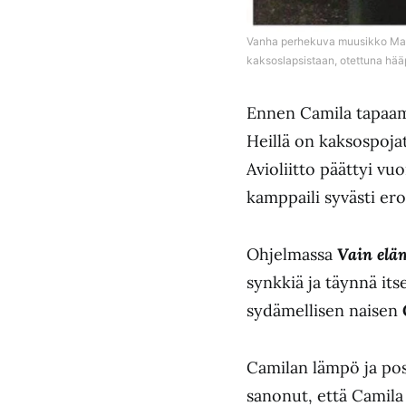
Vanha perhekuva muusikko Mark
kaksoslapsistaan, otettuna hää
Ennen Camila tapaami
Heillä on kaksospoja
Avioliitto päättyi vu
kamppaili syvästi ero
Ohjelmassa
Vain elä
synkkiä ja täynnä its
sydämellisen naisen
Camilan lämpö ja pos
sanonut, että Camila