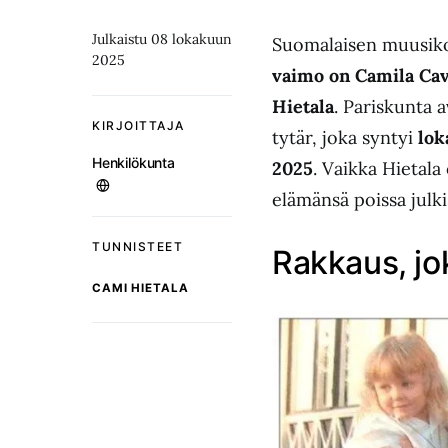
Julkaistu 08 lokakuun
Suomalaisen muusiko
2025
vaimo on Camila Cav
Hietala
. Pariskunta a
KIRJOITTAJA
tytär, joka syntyi
lok
Henkilökunta
2025
. Vaikka Hietal
elämänsä poissa julk
TUNNISTEET
Rakkaus, jo
CAMI HIETALA