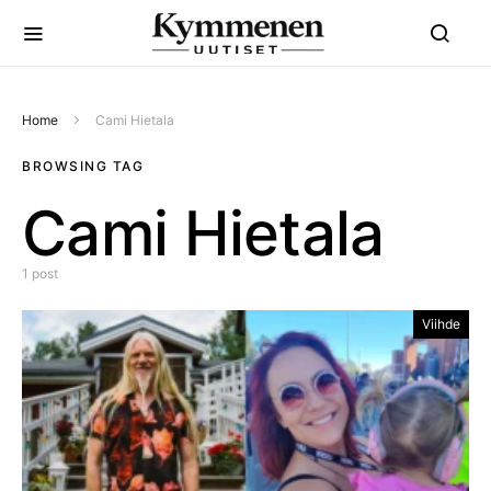
Home
Cami Hietala
BROWSING TAG
Cami Hietala
1 post
Viihde