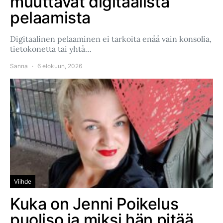
muuttavat digitaalista
pelaamista
Digitaalinen pelaaminen ei tarkoita enää vain konsolia,
tietokonetta tai yhtä…
Sanna
6 elokuun, 2026
Viihde
Kuka on Jenni Poikelus
puoliso ja miksi hän pitää