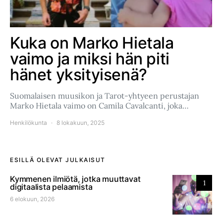
Kuka on Marko Hietala
vaimo ja miksi hän piti
hänet yksityisenä?
Suomalaisen muusikon ja Tarot-yhtyeen perustajan
Marko Hietala vaimo on Camila Cavalcanti, joka…
Henkilökunta
8 lokakuun, 2025
ESILLÄ OLEVAT JULKAISUT
Kymmenen ilmiötä, jotka muuttavat
1
digitaalista pelaamista
6 elokuun, 2026