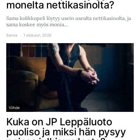
monelta nettikasinolta?
Sama kolikkopeli löytyy usein usealta nettikasinolta, ja
sama koskee myös monia…
Sanna
1 elokuun, 2026
Viihde
Kuka on JP Leppäluoto
puoliso ja miksi hän pysyy