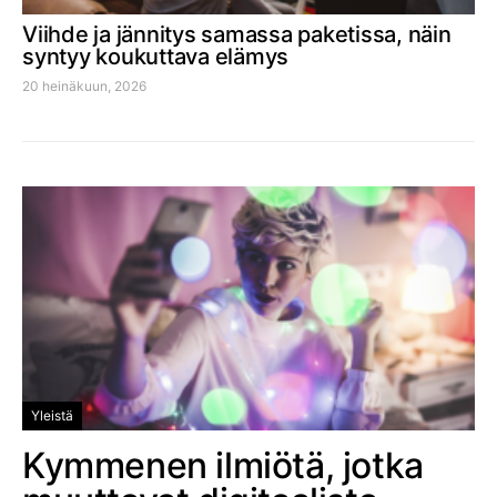
Viihde ja jännitys samassa paketissa, näin
syntyy koukuttava elämys
20 heinäkuun, 2026
Yleistä
Kymmenen ilmiötä, jotka