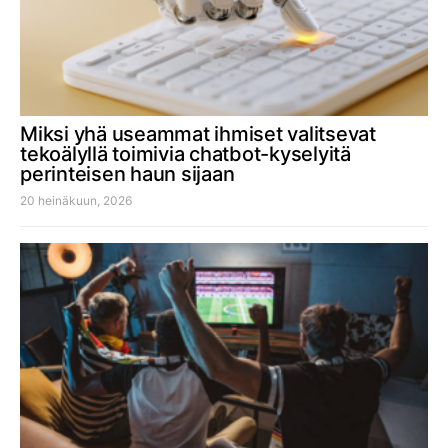
Miksi yhä useammat ihmiset valitsevat
tekoälyllä toimivia chatbot-kyselyitä
perinteisen haun sijaan
20 heinäkuun, 2026