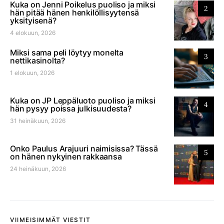
Kuka on Jenni Poikelus puoliso ja miksi
2
hän pitää hänen henkilöllisyytensä
yksityisenä?
4 elokuun, 2026
Miksi sama peli löytyy monelta
3
nettikasinolta?
1 elokuun, 2026
Kuka on JP Leppäluoto puoliso ja miksi
4
hän pysyy poissa julkisuudesta?
31 heinäkuun, 2026
Onko Paulus Arajuuri naimisissa? Tässä
5
on hänen nykyinen rakkaansa
24 heinäkuun, 2026
VIIMEISIMMÄT VIESTIT