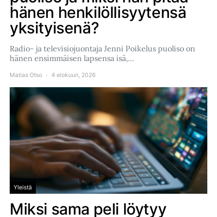
hänen henkilöllisyytensä
yksityisenä?
Radio- ja televisiojuontaja Jenni Poikelus puoliso on
hänen ensimmäisen lapsensa isä,…
Matias Otso
4 elokuun, 2026
Yleistä
Miksi sama peli löytyy