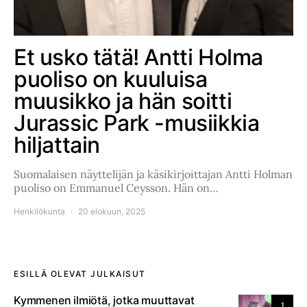
Et usko tätä! Antti Holma
puoliso on kuuluisa
muusikko ja hän soitti
Jurassic Park -musiikkia
hiljattain
Suomalaisen näyttelijän ja käsikirjoittajan Antti Holman
puoliso on Emmanuel Ceysson. Hän on…
Henkilökunta
20 elokuun, 2025
ESILLÄ OLEVAT JULKAISUT
Kymmenen ilmiötä, jotka muuttavat
1