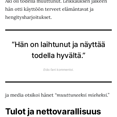
Aki oli todella muuttunut. Leikkauksen jälkeen
hän otti käyttöön terveet elämäntavat ja
hengitysharjoitukset.
“Hän on laihtunut ja näyttää
todella hyvältä.”
Eräs fani kommentoi.
ja media otsikoi hänet
“muuttuneeksi mieheksi.”
Tulot ja nettovarallisuus