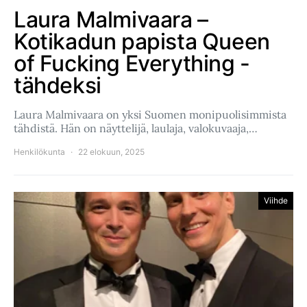
Laura Malmivaara –
Kotikadun papista Queen
of Fucking Everything -
tähdeksi
Laura Malmivaara on yksi Suomen monipuolisimmista
tähdistä. Hän on näyttelijä, laulaja, valokuvaaja,…
Henkilökunta
22 elokuun, 2025
Viihde