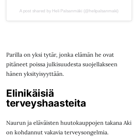
A post shared by Heli Palsanmäki (@helipalsanmaki)
Parilla on yksi tytär, jonka elämän he ovat
pitäneet poissa julkisuudesta suojellakseen
hänen yksityisyyttään.
Elinikäisiä
terveyshaasteita
Naurun ja eläväisten huutokauppojen takana Aki
on kohdannut vakavia terveysongelmia.