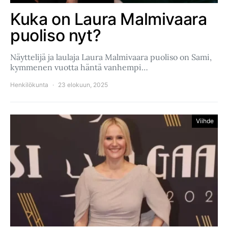
Kuka on Laura Malmivaara
puoliso nyt?
Näyttelijä ja laulaja Laura Malmivaara puoliso on Sami,
kymmenen vuotta häntä vanhempi…
Henkilökunta
23 elokuun, 2025
Viihde