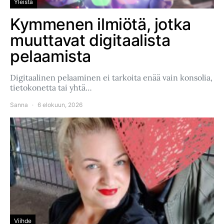
Yleistä
Kymmenen ilmiötä, jotka
muuttavat digitaalista
pelaamista
Digitaalinen pelaaminen ei tarkoita enää vain konsolia,
tietokonetta tai yhtä…
Sanna
6 elokuun, 2026
Viihde