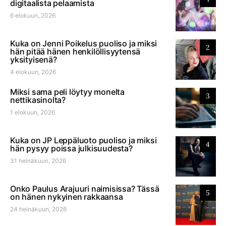
digitaalista pelaamista
6 elokuun, 2026
Kuka on Jenni Poikelus puoliso ja miksi
2
hän pitää hänen henkilöllisyytensä
yksityisenä?
4 elokuun, 2026
Miksi sama peli löytyy monelta
3
nettikasinolta?
1 elokuun, 2026
Kuka on JP Leppäluoto puoliso ja miksi
4
hän pysyy poissa julkisuudesta?
31 heinäkuun, 2026
Onko Paulus Arajuuri naimisissa? Tässä
5
on hänen nykyinen rakkaansa
24 heinäkuun, 2026