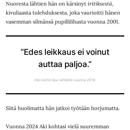
Nuoresta lähtien hän on kärsinyt
iritiksestä
,
kivuliaasta tulehduksesta, joka vaurioitti hänen
vasemman silmänsä pupillilihasta vuonna 2001.
“Edes leikkaus ei voinut
auttaa paljoa.”
Hän kertoi
Apu
-lehdelle vuonna 2018.
Siitä huolimatta hän jatkoi työtään horjumatta.
Vuonna 2024 Aki kohtasi vielä suuremman