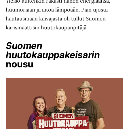
Yleisö kuitenkin rakasti hänen energiaansa,
huumoriaan ja aitoa lämpöään. Pian ujosta
hautausmaan kaivajasta oli tullut Suomen
karismaattisin huutokaupanpitäjä.
Suomen
huutokauppakeisarin
nousu