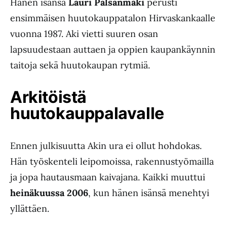
Hänen isänsä
Lauri Palsanmäki
perusti
ensimmäisen huutokauppatalon Hirvaskankaalle
vuonna 1987. Aki vietti suuren osan
lapsuudestaan auttaen ja oppien kaupankäynnin
taitoja sekä huutokaupan rytmiä.
Arkitöistä
huutokauppalavalle
Ennen julkisuutta Akin ura ei ollut hohdokas.
Hän työskenteli leipomoissa, rakennustyömailla
ja jopa hautausmaan kaivajana. Kaikki muuttui
heinäkuussa 2006
, kun hänen isänsä menehtyi
yllättäen.