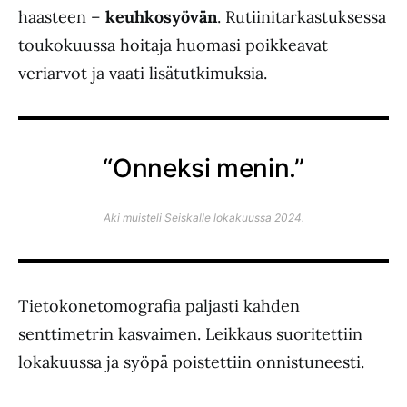
haasteen –
keuhkosyövän
. Rutiinitarkastuksessa
toukokuussa hoitaja huomasi poikkeavat
veriarvot ja vaati lisätutkimuksia.
“Onneksi menin.”
Aki muisteli
Seiskalle
lokakuussa 2024.
Tietokonetomografia paljasti kahden
senttimetrin kasvaimen. Leikkaus suoritettiin
lokakuussa ja syöpä poistettiin onnistuneesti.