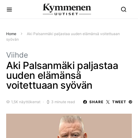
Home
Aki Palsanmäki paljastaa uuden elämänsä voitettuaan
syövän
Viihde
Aki Palsanmäki paljastaa
uuden elämänsä
voitettuaan syövän
1,5K näyttökerrat
3 minute read
SHARE
TWEET