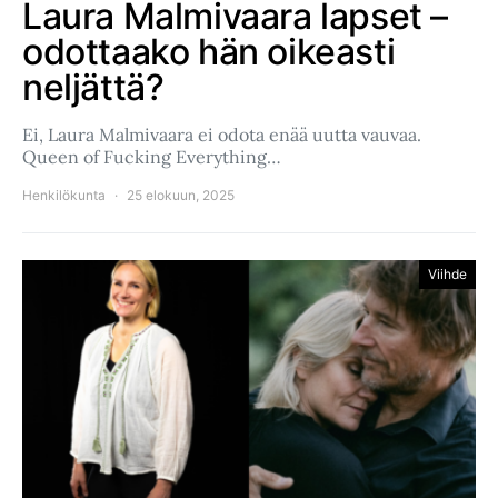
Laura Malmivaara lapset –
odottaako hän oikeasti
neljättä?
Ei, Laura Malmivaara ei odota enää uutta vauvaa.
Queen of Fucking Everything…
Henkilökunta
25 elokuun, 2025
Viihde