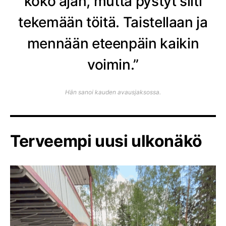
koko ajan, mutta pystyt silti
tekemään töitä. Taistellaan ja
mennään eteenpäin kaikin
voimin.”
Hän sanoi kauden avausjaksossa.
Terveempi uusi ulkonäkö