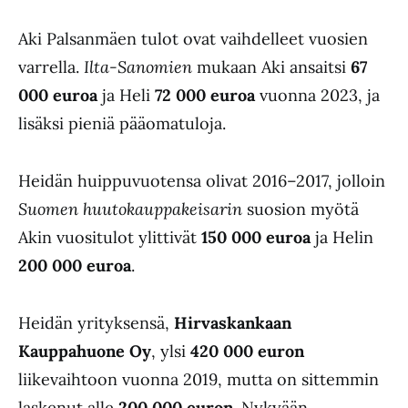
Aki Palsanmäen tulot ovat vaihdelleet vuosien
varrella.
Ilta-Sanomien
mukaan Aki ansaitsi
67
000 euroa
ja Heli
72 000 euroa
vuonna 2023, ja
lisäksi pieniä pääomatuloja.
Heidän huippuvuotensa olivat 2016–2017, jolloin
Suomen huutokauppakeisarin
suosion myötä
Akin vuositulot ylittivät
150 000 euroa
ja Helin
200 000 euroa
.
Heidän yrityksensä,
Hirvaskankaan
Kauppahuone Oy
, ylsi
420 000 euron
liikevaihtoon vuonna 2019, mutta on sittemmin
laskenut alle
200 000 euron
. Nykyään