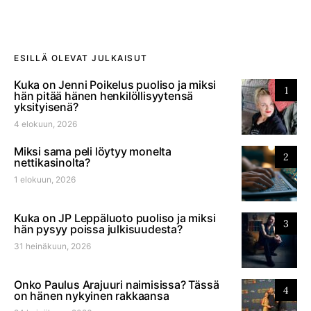
ESILLÄ OLEVAT JULKAISUT
Kuka on Jenni Poikelus puoliso ja miksi
1
hän pitää hänen henkilöllisyytensä
yksityisenä?
4 elokuun, 2026
Miksi sama peli löytyy monelta
2
nettikasinolta?
1 elokuun, 2026
Kuka on JP Leppäluoto puoliso ja miksi
3
hän pysyy poissa julkisuudesta?
31 heinäkuun, 2026
Onko Paulus Arajuuri naimisissa? Tässä
4
on hänen nykyinen rakkaansa