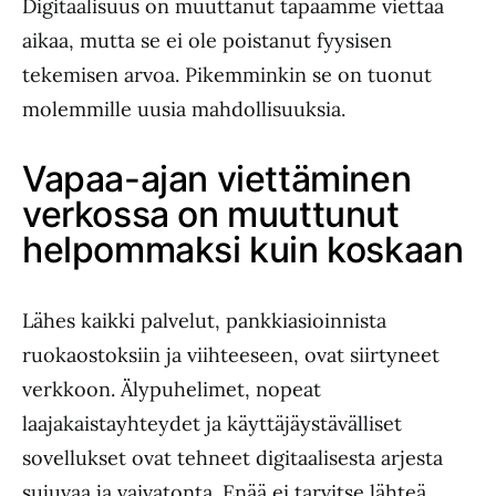
Digitaalisuus on muuttanut tapaamme viettää
aikaa, mutta se ei ole poistanut fyysisen
tekemisen arvoa. Pikemminkin se on tuonut
molemmille uusia mahdollisuuksia.
Vapaa-ajan viettäminen
verkossa on muuttunut
helpommaksi kuin koskaan
Lähes kaikki palvelut, pankkiasioinnista
ruokaostoksiin ja viihteeseen, ovat siirtyneet
verkkoon. Älypuhelimet, nopeat
laajakaistayhteydet ja käyttäjäystävälliset
sovellukset ovat tehneet digitaalisesta arjesta
sujuvaa ja vaivatonta. Enää ei tarvitse lähteä