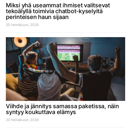
Miksi yhä useammat ihmiset valitsevat
tekoälyllä toimivia chatbot-kyselyitä
perinteisen haun sijaan
20 heinäkuun, 2026
Viihde ja jännitys samassa paketissa, näin
syntyy koukuttava elämys
20 heinäkuun, 2026