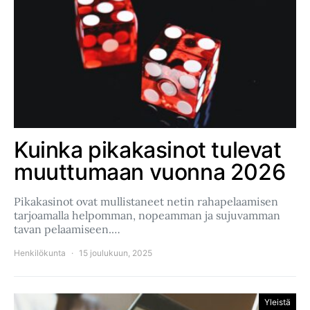
Kuinka pikakasinot tulevat
muuttumaan vuonna 2026
Pikakasinot ovat mullistaneet netin rahapelaamisen
tarjoamalla helpomman, nopeamman ja sujuvamman
tavan pelaamiseen.…
Henkilökunta
15 joulukuun, 2025
Yleistä