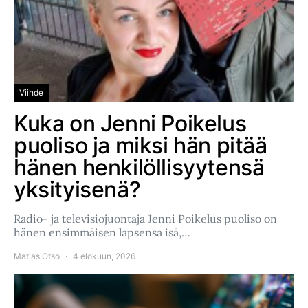
Viihde
Kuka on Jenni Poikelus
puoliso ja miksi hän pitää
hänen henkilöllisyytensä
yksityisenä?
Radio- ja televisiojuontaja Jenni Poikelus puoliso on
hänen ensimmäisen lapsensa isä,…
Matias Otso
4 elokuun, 2026