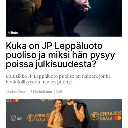
Viihde
Kuka on JP Leppäluoto
puoliso ja miksi hän pysyy
poissa julkisuudesta?
Muusikko JP Leppäluoto puoliso on nainen, jonka
henkilöllisyyden hän on pitänyt…
Matias Otso
31 heinäkuun, 2026