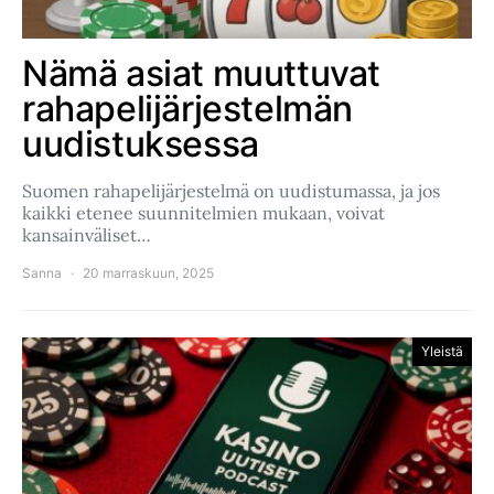
Nämä asiat muuttuvat
rahapelijärjestelmän
uudistuksessa
Suomen rahapelijärjestelmä on uudistumassa, ja jos
kaikki etenee suunnitelmien mukaan, voivat
kansainväliset…
Sanna
20 marraskuun, 2025
Yleistä