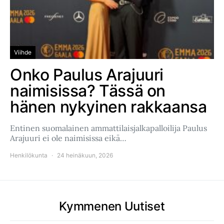
Viihde
Onko Paulus Arajuuri
naimisissa? Tässä on
hänen nykyinen rakkaansa
Entinen suomalainen ammattilaisjalkapalloilija Paulus
Arajuuri ei ole naimisissa eikä…
Henkilökunta
24 heinäkuun, 2026
Kymmenen Uutiset