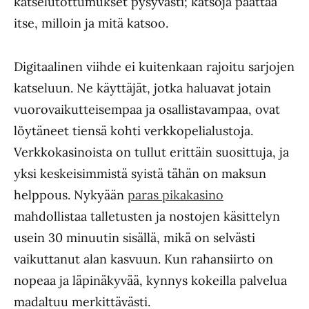
katselutottumukset pysyvästi; katsoja päättää
itse, milloin ja mitä katsoo.
Digitaalinen viihde ei kuitenkaan rajoitu sarjojen
katseluun. Ne käyttäjät, jotka haluavat jotain
vuorovaikutteisempaa ja osallistavampaa, ovat
löytäneet tiensä kohti verkkopelialustoja.
Verkkokasinoista on tullut erittäin suosittuja, ja
yksi keskeisimmistä syistä tähän on maksun
helppous. Nykyään
paras pikakasino
mahdollistaa talletusten ja nostojen käsittelyn
usein 30 minuutin sisällä, mikä on selvästi
vaikuttanut alan kasvuun. Kun rahansiirto on
nopeaa ja läpinäkyvää, kynnys kokeilla palvelua
madaltuu merkittävästi.