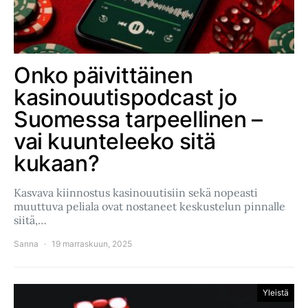
Onko päivittäinen
kasinouutispodcast jo
Suomessa tarpeellinen –
vai kuunteleeko sitä
kukaan?
Kasvava kiinnostus kasinouutisiin sekä nopeasti
muuttuva peliala ovat nostaneet keskustelun pinnalle
siitä,…
Sanna
19 marraskuun, 2025
Yleistä