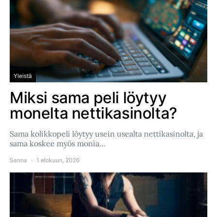
Yleistä
Miksi sama peli löytyy
monelta nettikasinolta?
Sama kolikkopeli löytyy usein usealta nettikasinolta, ja
sama koskee myös monia…
Sanna
1 elokuun, 2026