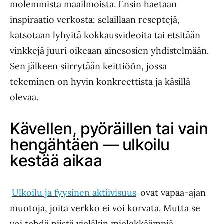
molemmista maailmoista. Ensin haetaan
inspiraatio verkosta: selaillaan reseptejä,
katsotaan lyhyitä kokkausvideoita tai etsitään
vinkkejä juuri oikeaan ainesosien yhdistelmään.
Sen jälkeen siirrytään keittiöön, jossa
tekeminen on hyvin konkreettista ja käsillä
olevaa.
Kävellen, pyöräillen tai vain
hengähtäen — ulkoilu
kestää aikaa
Ulkoilu ja fyysinen aktiivisuus
ovat vapaa-ajan
muotoja, joita verkko ei voi korvata. Mutta se
voi tehdä niistä vieläkin mielekkäämpiä.