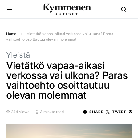
Home
Vietätkö vapaa-aikasi verkossa vai ulkona? Paras
vaihtoehto osoittautuu olevan molemmat
Yleistä
Vietätkö vapaa-aikasi
verkossa vai ulkona? Paras
vaihtoehto osoittautuu
olevan molemmat
244 views
3 minute read
SHARE
TWEET