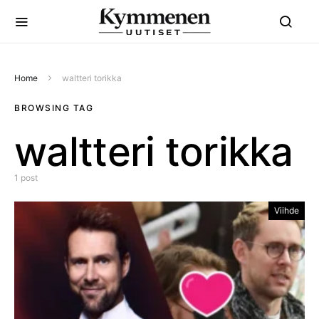
Home
waltteri torikka
BROWSING TAG
waltteri torikka
1 post
Viihde