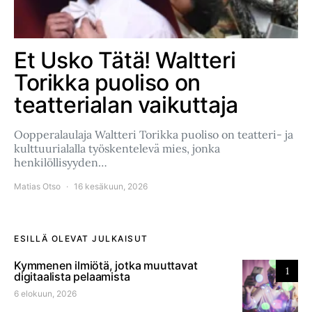
Et Usko Tätä! Waltteri
Torikka puoliso on
teatterialan vaikuttaja
Oopperalaulaja Waltteri Torikka puoliso on teatteri- ja
kulttuurialalla työskentelevä mies, jonka
henkilöllisyyden…
Matias Otso
16 kesäkuun, 2026
ESILLÄ OLEVAT JULKAISUT
Kymmenen ilmiötä, jotka muuttavat
1
digitaalista pelaamista
6 elokuun, 2026