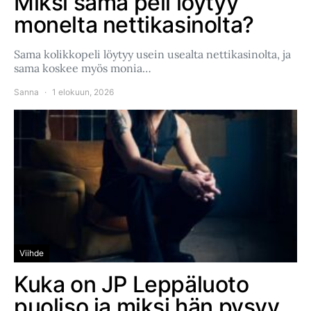
Miksi sama peli löytyy
monelta nettikasinolta?
Sama kolikkopeli löytyy usein usealta nettikasinolta, ja
sama koskee myös monia…
Sanna
1 elokuun, 2026
Viihde
Kuka on JP Leppäluoto
puoliso ja miksi hän pysyy