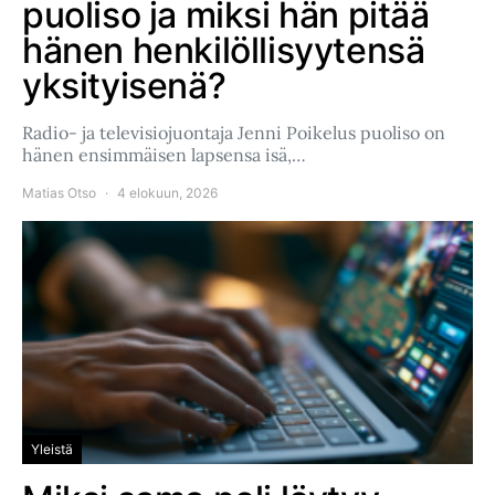
puoliso ja miksi hän pitää
hänen henkilöllisyytensä
yksityisenä?
Radio- ja televisiojuontaja Jenni Poikelus puoliso on
hänen ensimmäisen lapsensa isä,…
Matias Otso
4 elokuun, 2026
Yleistä