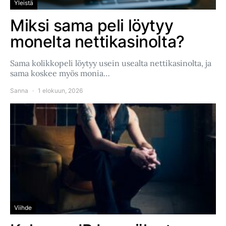
Yleistä
Miksi sama peli löytyy
monelta nettikasinolta?
Sama kolikkopeli löytyy usein usealta nettikasinolta, ja
sama koskee myös monia…
Sanna
1 elokuun, 2026
Viihde