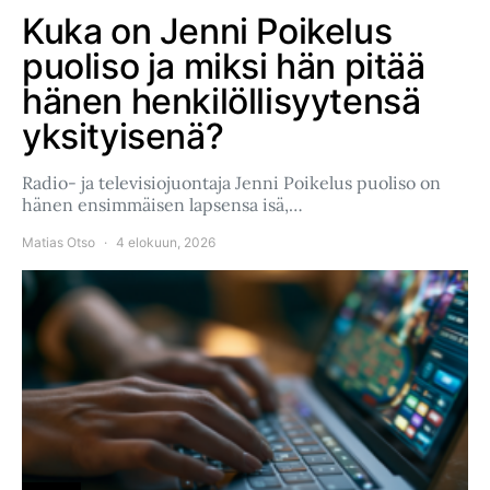
Kuka on Jenni Poikelus
puoliso ja miksi hän pitää
hänen henkilöllisyytensä
yksityisenä?
Radio- ja televisiojuontaja Jenni Poikelus puoliso on
hänen ensimmäisen lapsensa isä,…
Matias Otso
4 elokuun, 2026