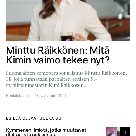
Minttu Räikkönen: Mitä
Kimin vaimo tekee nyt?
Suomalainen somepersoonallisuus Minttu Räikkönen,
38, joka tunnetaan parhaiten entisen F1-
maailmanmestarin Kimi Räikkösen…
Henkilökunta
13 syyskuun, 2025
ESILLÄ OLEVAT JULKAISUT
Kymmenen ilmiötä, jotka muuttavat
1
digitaalista pelaamista