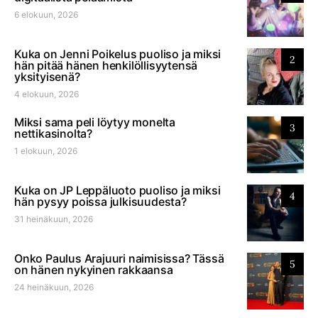
6 elokuun, 2026
Kuka on Jenni Poikelus puoliso ja miksi
2
hän pitää hänen henkilöllisyytensä
yksityisenä?
4 elokuun, 2026
Miksi sama peli löytyy monelta
3
nettikasinolta?
1 elokuun, 2026
Kuka on JP Leppäluoto puoliso ja miksi
4
hän pysyy poissa julkisuudesta?
31 heinäkuun, 2026
Onko Paulus Arajuuri naimisissa? Tässä
5
on hänen nykyinen rakkaansa
24 heinäkuun, 2026