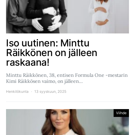
Iso uutinen: Minttu
Räikkönen on jälleen
raskaana!
Minttu Räikkönen, 38, entisen Formula One -mestarin
Kimi Räikkösen vaimo, on jälleen…
Henkilökunta
13 syyskuun, 2025
Viihde