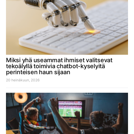
Miksi yhä useammat ihmiset valitsevat
tekoälyllä toimivia chatbot-kyselyitä
perinteisen haun sijaan
20 heinäkuun, 2026