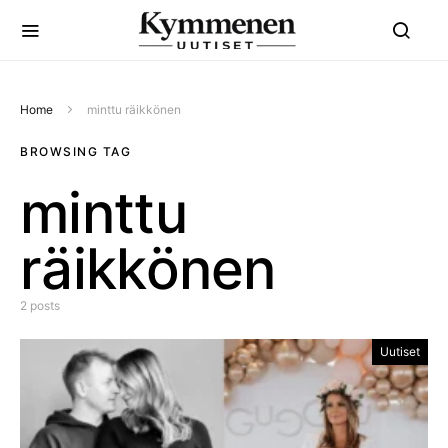
Home
minttu räikkönen
BROWSING TAG
minttu
räikkönen
2 posts
Uutiset