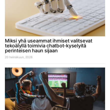
Miksi yhä useammat ihmiset valitsevat
tekoälyllä toimivia chatbot-kyselyitä
perinteisen haun sijaan
20 heinäkuun, 2026