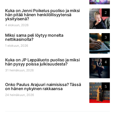
Kuka on Jenni Poikelus puoliso ja miksi
2
hän pitää hänen henkilöllisyytensä
yksityisenä?
4 elokuun, 2026
Miksi sama peli löytyy monelta
3
nettikasinolta?
1 elokuun, 2026
Kuka on JP Leppäluoto puoliso ja miksi
4
hän pysyy poissa julkisuudesta?
31 heinäkuun, 2026
Onko Paulus Arajuuri naimisissa? Tässä
5
on hänen nykyinen rakkaansa
24 heinäkuun, 2026