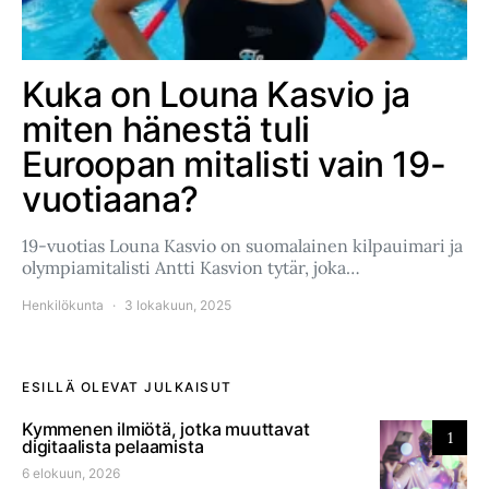
Kuka on Louna Kasvio ja
miten hänestä tuli
Euroopan mitalisti vain 19-
vuotiaana?
19-vuotias Louna Kasvio on suomalainen kilpauimari ja
olympiamitalisti Antti Kasvion tytär, joka…
Henkilökunta
3 lokakuun, 2025
ESILLÄ OLEVAT JULKAISUT
Kymmenen ilmiötä, jotka muuttavat
1
digitaalista pelaamista
6 elokuun, 2026