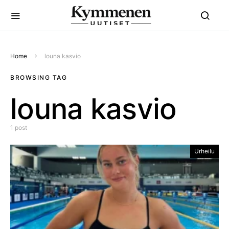
Home
louna kasvio
BROWSING TAG
louna kasvio
1 post
Urheilu