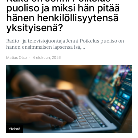
puoliso ja miksi hän pitää
hänen henkilöllisyytensä
yksityisenä?
Radio- ja televisiojuontaja Jenni Poikelus puoliso on
hänen ensimmäisen lapsensa isä,…
Matias Otso
4 elokuun, 2026
Yleistä