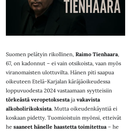
Suomen pelätyin rikollinen,
Raimo Tienhaara
,
67, on kadonnut – ei vain otsikoista, vaan myös
viranomaisten ulottuvilta. Hänen piti saapua
oikeuteen Etelä-Karjalan käräjäoikeudessa
loppuvuodesta 2024 vastaamaan syytteisiin
törkeästä veropetoksesta
ja
vakavista
alkoholirikoksista
. Mutta oikeudenkäyntiä ei
koskaan pidetty. Tuomioistuin myönsi, etteivät
he
saaneet hänelle haastetta toimitettua
– he