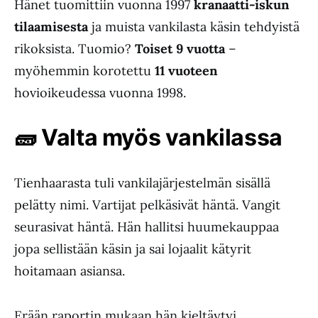
Hänet tuomittiin vuonna 1997
kranaatti-iskun
tilaamisesta
ja muista vankilasta käsin tehdyistä
rikoksista. Tuomio?
Toiset 9 vuotta
–
myöhemmin korotettu
11 vuoteen
hovioikeudessa vuonna 1998.
🧱
Valta myös vankilassa
Tienhaarasta tuli vankilajärjestelmän sisällä
pelätty nimi. Vartijat pelkäsivät häntä. Vangit
seurasivat häntä. Hän hallitsi huumekauppaa
jopa sellistään käsin ja sai lojaalit kätyrit
hoitamaan asiansa.
Erään raportin mukaan hän kieltäytyi