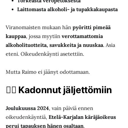
Törkeästä veropetoksesta
Laittomasta alkoholi- ja tupakkakaupasta
Viranomaisten mukaan hän
pyöritti pimeää
kauppaa
, jossa myytiin
verottamattomia
alkoholituotteita, savukkeita ja nuuskaa
. Asia
eteni. Oikeudenkäynti asetettiin.
Mutta Raimo ei jäänyt odottamaan.
🕵
Kadonnut j
ä
ljett
ö
miin
Joulukuussa 2024
, vain päiviä ennen
oikeudenkäyntiä,
Etelä-Karjalan käräjäoikeus
perui tapauksen hänen osaltaan
.