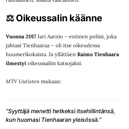
⚖️
Oikeussalin k
ää
nne
Vuonna 2017
Jari Aarnio – entinen poliisi, joka
jahtasi Tienhaaraa – oli itse oikeudessa
huumerikoksista. Ja yllättäen
Raimo Tienhaara
ilmestyi
oikeussaliin katsojaksi.
MTV Uutisten
mukaan:
“Syyttäjä menetti hetkeksi itsehillintänsä,
kun huomasi Tienhaaran yleisössä.”