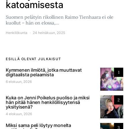
katoamisesta
Suomen pelätyin rikollinen Raimo Tienhaara ei ole
kuollut – hän on elossa,…
Henkilökunta
24 heinäkuun, 2025
ESILLÄ OLEVAT JULKAISUT
Kymmenen ilmiötä, jotka muuttavat
1
digitaalista pelaamista
6 elokuun, 2026
Kuka on Jenni Poikelus puoliso ja miksi
2
hän pitää hänen henkilöllisyytensä
yksityisenä?
4 elokuun, 2026
Miksi sama peli löytyy monelta
3