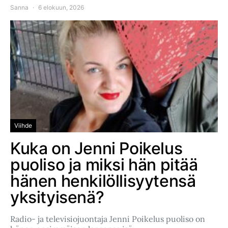
Sanna
6 elokuun, 2026
Viihde
Kuka on Jenni Poikelus
puoliso ja miksi hän pitää
hänen henkilöllisyytensä
yksityisenä?
Radio- ja televisiojuontaja Jenni Poikelus puoliso on