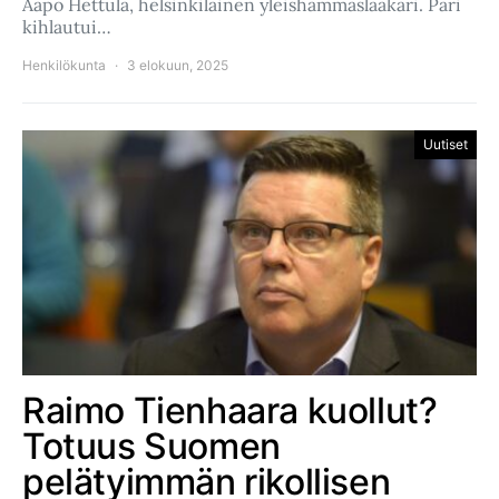
Aapo Hettula, helsinkiläinen yleishammaslääkäri. Pari
kihlautui…
Henkilökunta
3 elokuun, 2025
Uutiset
Raimo Tienhaara kuollut?
Totuus Suomen
pelätyimmän rikollisen