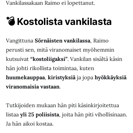
Vankilassakaan Raimo ei lopettanut.
💣
Kostolista vankilasta
Vangittuna
Sörnäisten vankilassa
, Raimo
perusti sen, mitä viranomaiset myöhemmin
kutsuivat
“kostoliigaksi”
. Vankilan sisältä käsin
hän johti rikollista toimintaa, kuten
huumekauppaa
,
kiristyksiä
ja jopa
hyökkäyksiä
viranomaisia vastaan
.
Tutkijoiden mukaan hän piti käsinkirjoitettua
listaa
yli 25 poliisista
, joita hän piti vihollisinaan.
Ja hän aikoi kostaa.