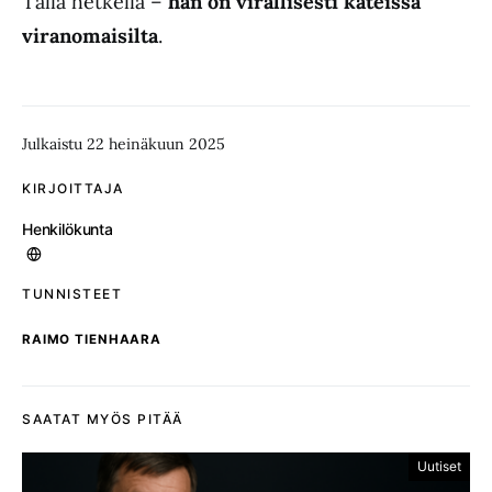
Tällä hetkellä –
hän on virallisesti kateissa
viranomaisilta
.
Julkaistu 22 heinäkuun 2025
KIRJOITTAJA
Henkilökunta
TUNNISTEET
RAIMO TIENHAARA
SAATAT MYÖS PITÄÄ
Uutiset