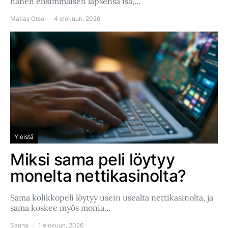
hänen ensimmäisen lapsensa isä,…
Matias Otso
4 elokuun, 2026
Yleistä
Miksi sama peli löytyy
monelta nettikasinolta?
Sama kolikkopeli löytyy usein usealta nettikasinolta, ja
sama koskee myös monia…
Sanna
1 elokuun, 2026