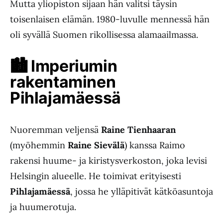
Mutta yliopiston sijaan hän valitsi täysin
toisenlaisen elämän. 1980-luvulle mennessä hän
oli syvällä Suomen rikollisessa alamaailmassa.
🏙
️ Imperiumin
rakentaminen
Pihlajamäessä
Nuoremman veljensä
Raine Tienhaaran
(myöhemmin
Raine Sievälä
) kanssa Raimo
rakensi huume- ja kiristysverkoston, joka levisi
Helsingin alueelle. He toimivat erityisesti
Pihlajamäessä
, jossa he ylläpitivät kätköasuntoja
ja huumerotuja.