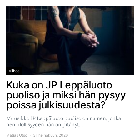
Viihde
Kuka on JP Leppäluoto
puoliso ja miksi hän pysyy
poissa julkisuudesta?
Muusikko JP Leppäluoto puoliso on nainen, jonka
henkilöllisyyden hän on pitänyt…
Matias Otso
31 heinäkuun, 2026