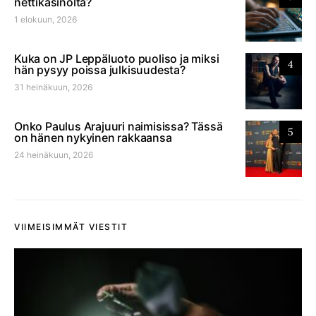
nettikasinolta?
1 elokuun, 2026
Kuka on JP Leppäluoto puoliso ja miksi
4
hän pysyy poissa julkisuudesta?
31 heinäkuun, 2026
Onko Paulus Arajuuri naimisissa? Tässä
5
on hänen nykyinen rakkaansa
24 heinäkuun, 2026
VIIMEISIMMÄT VIESTIT