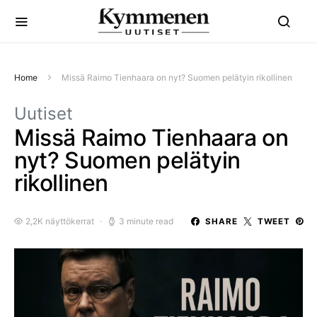
Home
Missä Raimo Tienhaara on nyt? Suomen pelätyin rikollinen
Uutiset
Missä Raimo Tienhaara on
nyt? Suomen pelätyin
rikollinen
2,2K näyttökerrat
3 minute read
SHARE
TWEET