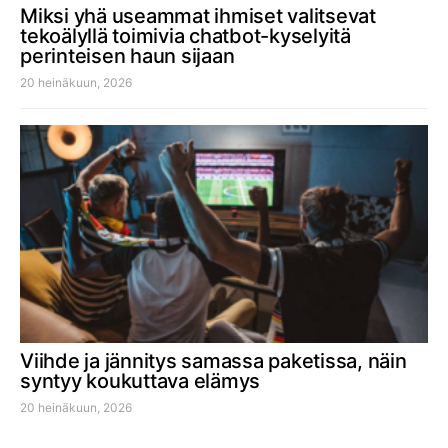
Miksi yhä useammat ihmiset valitsevat
tekoälyllä toimivia chatbot-kyselyitä
perinteisen haun sijaan
20 heinäkuun, 2026
Viihde ja jännitys samassa paketissa, näin
syntyy koukuttava elämys
20 heinäkuun, 2026