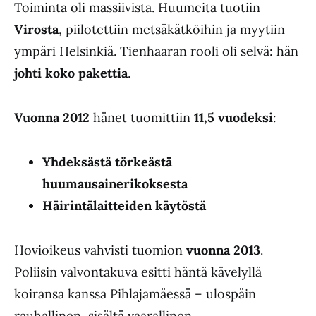
Toiminta oli massiivista. Huumeita tuotiin
Virosta
, piilotettiin metsäkätköihin ja myytiin
ympäri Helsinkiä. Tienhaaran rooli oli selvä: hän
johti koko pakettia
.
Vuonna 2012
hänet tuomittiin
11,5 vuodeksi
:
Yhdeksästä törkeästä
huumausainerikoksesta
Häirintälaitteiden käytöstä
Hovioikeus vahvisti tuomion
vuonna 2013
.
Poliisin valvontakuva esitti häntä kävelyllä
koiransa kanssa Pihlajamäessä – ulospäin
rauhallinen, sisältä vaarallinen.