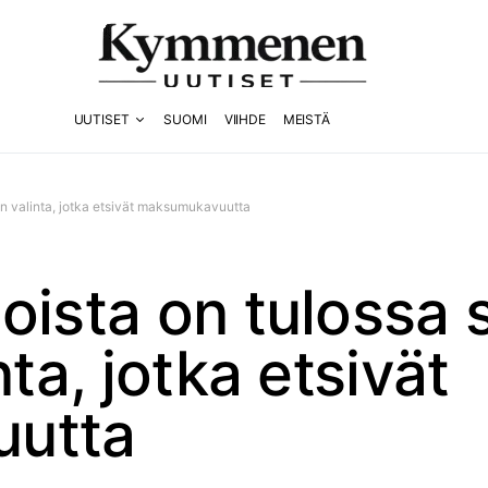
UUTISET
SUOMI
VIIHDE
MEISTÄ
en valinta, jotka etsivät maksumukavuutta
oista on tulossa
nta, jotka etsivät
utta