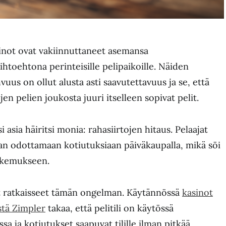
inot ovat vakiinnuttaneet asemansa
htoehtona perinteisille pelipaikoille. Näiden
vuus on ollut alusta asti saavutettavuus ja se, että
ojen pelien joukosta juuri itselleen sopivat pelit.
 asia häiritsi monia: rahasiirtojen hitaus. Pelaajat
an odottamaan kotiutuksiaan päiväkaupalla, mikä söi
okemukseen.
t ratkaisseet tämän ongelman. Käytännössä
kasinot
stä Zimpler
takaa, että pelitili on käytössä
 ja kotiutukset saapuvat tilille ilman pitkää