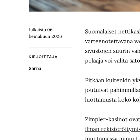
Julkaistu 06
Suomalaiset nettikas
heinäkuun 2026
varteenotettavana vai
sivustojen suurin vah
KIRJOITTAJA
pelaaja voi valita sat
Sanna
Pitkään kuitenkin yksi
joutuivat pahimmilla
luottamusta koko k
Zimpler-kasinot ova
ilman rekisteröitymi
muutamassa minuutissa