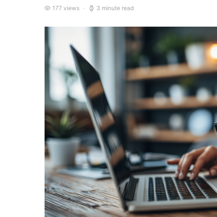
177 views
3 minute read