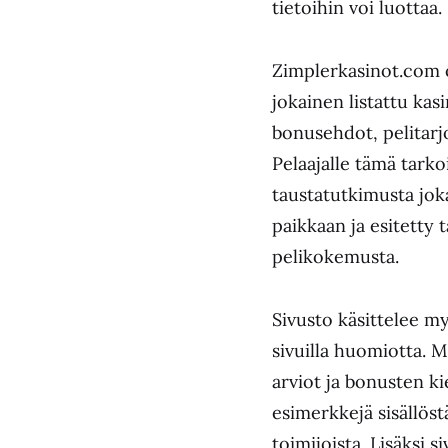
tietoihin voi luottaa.
Zimplerkasinot.com o
jokainen listattu kasi
bonusehdot, pelitarj
Pelaajalle tämä tarko
taustatutkimusta jok
paikkaan ja esitetty
pelikokemusta.
Sivusto käsittelee myö
sivuilla huomiotta. M
arviot ja bonusten ki
esimerkkejä sisällös
toimijoista. Lisäksi 