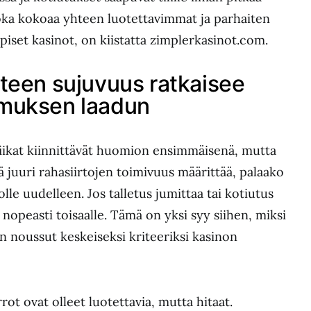
joka kokoaa yhteen luotettavimmat ja parhaiten
piset kasinot, on kiistatta zimplerkasinot.com.
teen sujuvuus ratkaisee
muksen laadun
afiikat kiinnittävät huomion ensimmäisenä, mutta
ä juuri rahasiirtojen toimivuus määrittää, palaako
olle uudelleen. Jos talletus jumittaa tai kotiutus
y nopeasti toisaalle. Tämä on yksi syy siihen, miksi
n noussut keskeiseksi kriteeriksi kasinon
rot ovat olleet luotettavia, mutta hitaat.