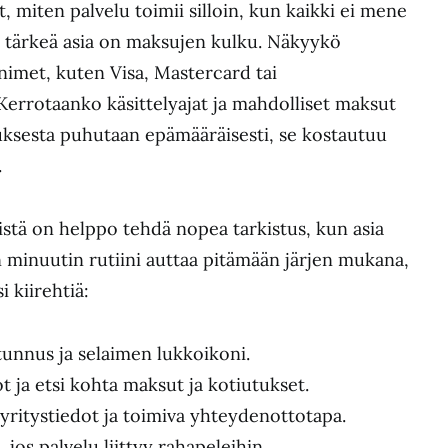
 miten palvelu toimii silloin, kun kaikki ei mene
 tärkeä asia on maksujen kulku. Näkyykö
nimet, kuten Visa, Mastercard tai
Kerrotaanko käsittelyajat ja mahdolliset maksut
tuksesta puhutaan epämääräisesti, se kostautuu
.
stä on helppo tehdä nopea tarkistus, kun asia
minuutin rutiini auttaa pitämään järjen mukana,
i kiirehtiä:
tunnus ja selaimen lukkoikoni.
 ja etsi kohta maksut ja kotiutukset.
yritystiedot ja toimiva yhteydenottotapa.
o, jos palvelu liittyy rahapeleihin.