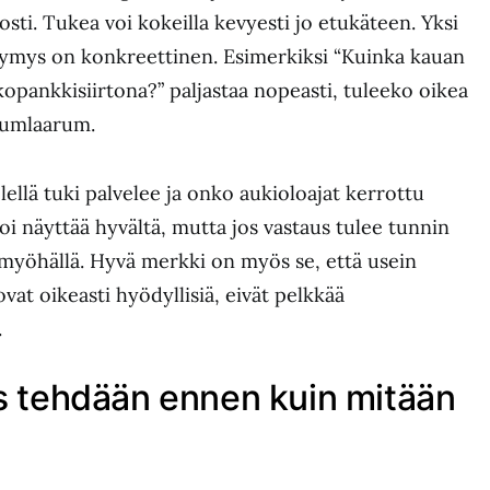
osti. Tukea voi kokeilla kevyesti jo etukäteen. Yksi
kysymys on konkreettinen. Esimerkiksi “Kuinka kauan
kopankkisiirtona?” paljastaa nopeasti, tuleeko oikea
irumlaarum.
lellä tuki palvelee ja onko aukioloajat kerrottu
voi näyttää hyvältä, mutta jos vastaus tulee tunnin
tamyöhällä. Hyvä merkki on myös se, että usein
at oikeasti hyödyllisiä, eivät pelkkää
.
us tehdään ennen kuin mitään