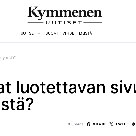
UUTISET
SUOMI
VIIHDE
MEISTÄ
öitymistä?
at luotettavan si
istä?
0
Shares
SHARE
TWEET