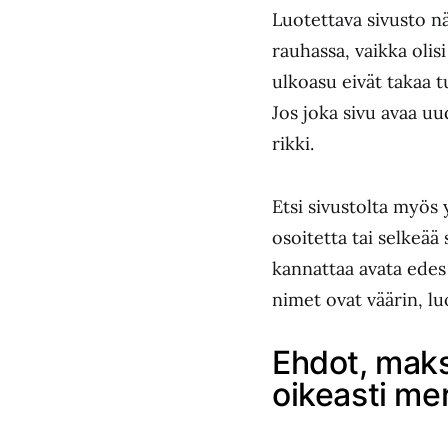
Luotettava sivusto nä
rauhassa, vaikka oli
ulkoasu eivät takaa t
Jos joka sivu avaa 
rikki.
Etsi sivustolta myös 
osoitetta tai selkeä
kannattaa avata edes 
nimet ovat väärin, l
Ehdot, maksu
oikeasti me