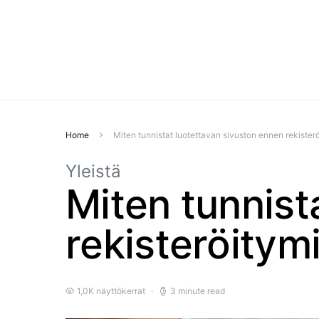
Home
Miten tunnistat luotettavan sivuston ennen rekister
Yleistä
Miten tunnist
rekisteröitym
1,0K näyttökerrat
3 minute read