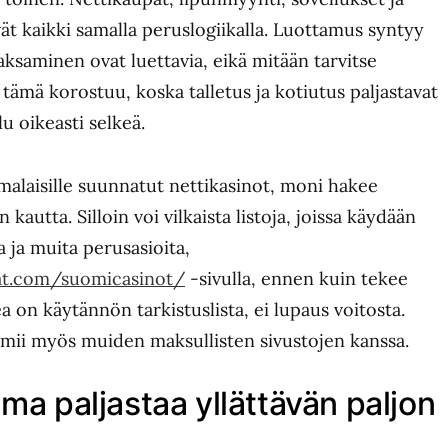
ät kaikki samalla peruslogiikalla. Luottamus syntyy
maksaminen ovat luettavia, eikä mitään tarvitse
ä tämä korostuu, koska talletus ja kotiutus paljastavat
u oikeasti selkeä.
malaisille suunnatut nettikasinot, moni hakee
 kautta. Silloin voi vilkaista listoja, joissa käydään
a ja muita perusasioita,
at.com/suomicasinot/
-sivulla, ennen kuin tekee
a on käytännön tarkistuslista, ei lupaus voitosta.
imii myös muiden maksullisten sivustojen kanssa.
ma paljastaa yllättävän paljon