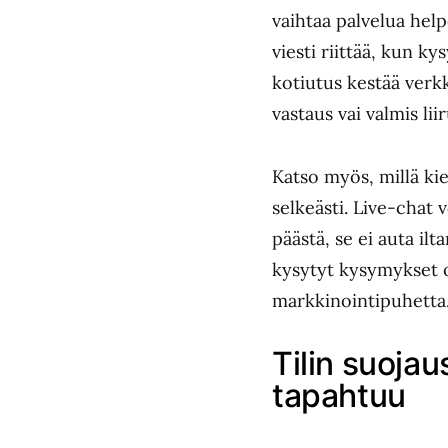
vaihtaa palvelua help
viesti riittää, kun 
kotiutus kestää verk
vastaus vai valmis li
Katso myös, millä kie
selkeästi. Live-chat 
päästä, se ei auta il
kysytyt kysymykset ov
markkinointipuhetta
Tilin suoja
tapahtuu