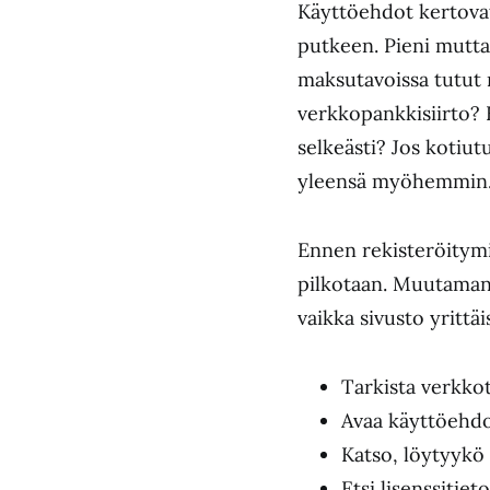
Käyttöehdot kertovat,
putkeen. Pieni mutta
maksutavoissa tutut 
verkkopankkisiirto? 
selkeästi? Jos kotiu
yleensä myöhemmin
Ennen rekisteröitymi
pilkotaan. Muutaman 
vaikka sivusto yrittäis
Tarkista verkko
Avaa käyttöehdot
Katso, löytyykö 
Etsi lisenssitiet