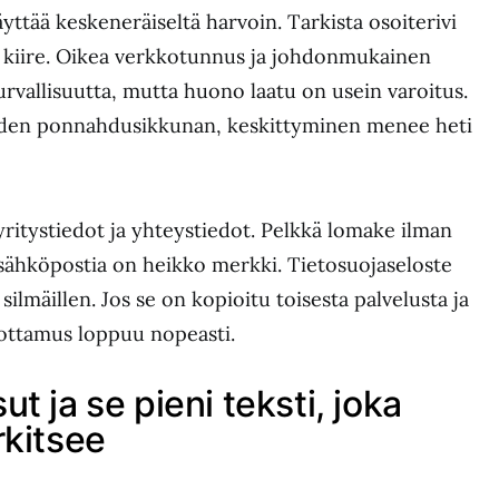
yttää keskeneräiseltä harvoin. Tarkista osoiterivi
si kiire. Oikea verkkotunnus ja johdonmukainen
urvallisuutta, mutta huono laatu on usein varoitus.
uuden ponnahdusikkunan, keskittyminen menee heti
yritystiedot ja yhteystiedot. Pelkkä lomake ilman
ä sähköpostia on heikko merkki. Tietosuojaseloste
silmäillen. Jos se on kopioitu toisesta palvelusta ja
uottamus loppuu nopeasti.
t ja se pieni teksti, joka
rkitsee