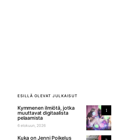
ESILLÄ OLEVAT JULKAISUT
Kymmenen ilmiötä, jotka
1
muuttavat digitaalista
pelaamista
6 elokuun, 2026
Kuka on Jenni Poikelus