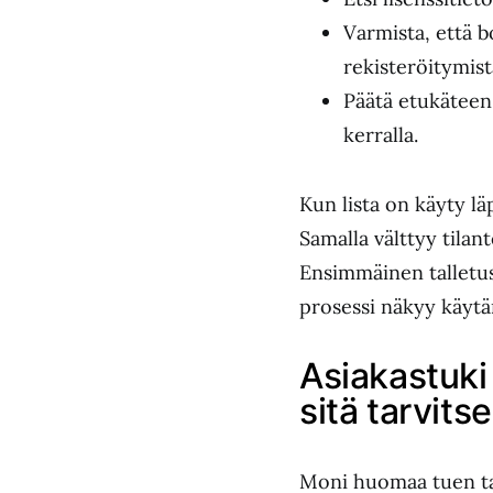
Varmista, että b
rekisteröitymist
Päätä etukäteen 
kerralla.
Kun lista on käyty lä
Samalla välttyy tilan
Ensimmäinen talletus
prosessi näkyy käytä
Asiakastuki
sitä tarvits
Moni huomaa tuen tas