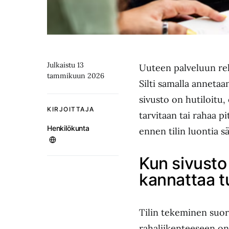
Julkaistu 13
Uuteen palveluun rek
tammikuun 2026
Silti samalla annetaa
sivusto on hutiloitu,
KIRJOITTAJA
tarvitaan tai rahaa p
Henkilökunta
ennen tilin luontia sä
Kun sivusto 
kannattaa t
Tilin tekeminen suor
rahaliikenteeseen on