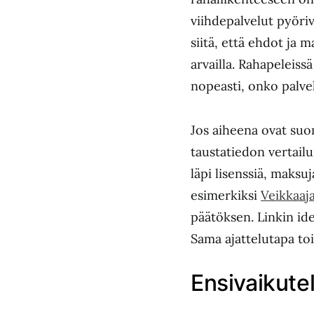
viihdepalvelut pyöriv
siitä, että ehdot ja 
arvailla. Rahapeleiss
nopeasti, onko palvel
Jos aiheena ovat suo
taustatiedon vertailun
läpi lisenssiä, maksuj
esimerkiksi
Veikkaaj
päätöksen. Linkin ide
Sama ajattelutapa to
Ensivaikutel