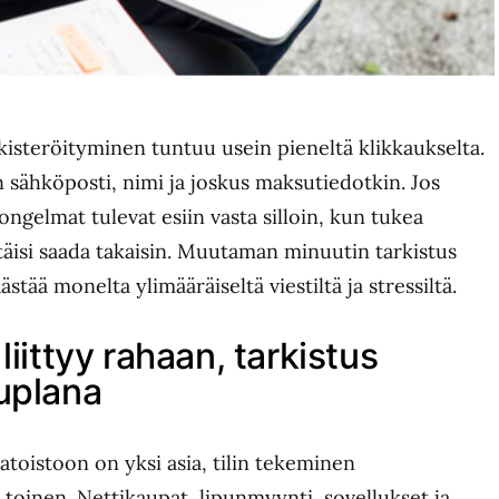
isteröityminen tuntuu usein pieneltä klikkaukselta.
n sähköposti, nimi ja joskus maksutiedotkin. Jos
 ongelmat tulevat esiin vasta silloin, kun tukea
itäisi saada takaisin. Muutaman minuutin tarkistus
ästää monelta ylimääräiseltä viestiltä ja stressiltä.
liittyy rahaan, tarkistus
uplana
atoistoon on yksi asia, tilin tekeminen
 toinen. Nettikaupat, lipunmyynti, sovellukset ja