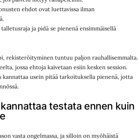
onusten ehdot ovat luettavissa ilman
ä.
talletusraja ja pidä se pienenä ensimmäisellä
pi, rekisteröityminen tuntuu paljon rauhallisemmalta.
teelta, jossa ehtoja kaivetaan esiin kesken session.
 kannattaa usein pitää tarkoituksella pienenä, jotta
nnössä.
 kannattaa testata ennen kuin
ee
on vasta ongelmassa, ja silloin on myöhäistä