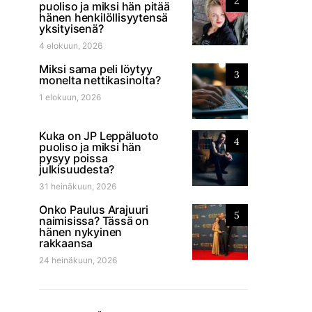
2
puoliso ja miksi hän pitää
hänen henkilöllisyytensä
yksityisenä?
4 elokuun, 2026
Miksi sama peli löytyy
3
monelta nettikasinolta?
1 elokuun, 2026
Kuka on JP Leppäluoto
4
puoliso ja miksi hän
pysyy poissa
julkisuudesta?
31 heinäkuun, 2026
Onko Paulus Arajuuri
5
naimisissa? Tässä on
hänen nykyinen
rakkaansa
24 heinäkuun, 2026