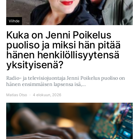
Viihde
Kuka on Jenni Poikelus
puoliso ja miksi hän pitää
hänen henkilöllisyytensä
yksityisenä?
Radio- ja televisiojuontaja Jenni Poikelus puoliso on
hänen ensimmäisen lapsensa isä,…
Matias Otso
4 elokuun, 2026