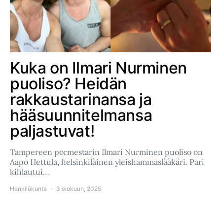
Kuka on Ilmari Nurminen
puoliso? Heidän
rakkaustarinansa ja
hääsuunnitelmansa
paljastuvat!
Tampereen pormestarin Ilmari Nurminen puoliso on
Aapo Hettula, helsinkiläinen yleishammaslääkäri. Pari
kihlautui…
Henkilökunta
3 elokuun, 2025