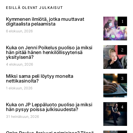
ESILLÄ OLEVAT JULKAISUT
Kymmenen ilmiötä, jotka muuttavat
1
digitaalista pelaamista
6 elokuun, 2026
Kuka on Jenni Poikelus puoliso ja miksi
2
hän pitää hänen henkilöllisyytensä
yksityisenä?
4 elokuun, 2026
Miksi sama peli löytyy monelta
3
nettikasinolta?
1 elokuun, 2026
Kuka on JP Leppäluoto puoliso ja miksi
4
hän pysyy poissa julkisuudesta?
31 heinäkuun, 2026
Onko Paulus Arajuuri naimisissa? Tässä