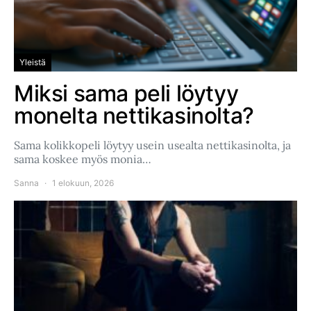
Yleistä
Miksi sama peli löytyy
monelta nettikasinolta?
Sama kolikkopeli löytyy usein usealta nettikasinolta, ja
sama koskee myös monia…
Sanna
1 elokuun, 2026