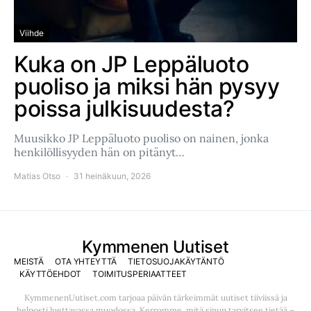
Viihde
Kuka on JP Leppäluoto
puoliso ja miksi hän pysyy
poissa julkisuudesta?
Muusikko JP Leppäluoto puoliso on nainen, jonka
henkilöllisyyden hän on pitänyt…
Matias Otso
31 heinäkuun, 2026
Kymmenen Uutiset
MEISTÄ
OTA YHTEYTTÄ
TIETOSUOJAKÄYTÄNTÖ
KÄYTTÖEHDOT
TOIMITUSPERIAATTEET
KymmenenUutiset.com tarjoaa päivän tärkeimmät uutiset tiiviissä ja
helposti luettavassa muodossa. Kerromme, mitä sinun tarvitsee tietää –