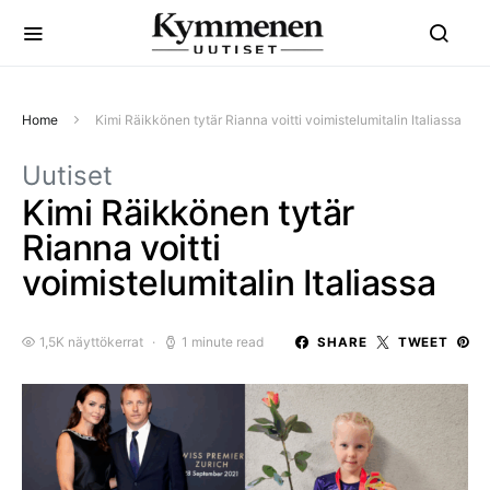
Home
Kimi Räikkönen tytär Rianna voitti voimistelumitalin Italiassa
Uutiset
Kimi Räikkönen tytär
Rianna voitti
voimistelumitalin Italiassa
1,5K näyttökerrat
1 minute read
SHARE
TWEET