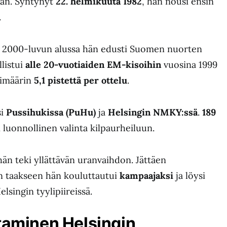
an. Syntynyt
22. helmikuuta 1982
, hän nousi ensin
.
ja 2000-luvun alussa hän edusti Suomen nuorten
listui
alle 20-vuotiaiden EM-kisoihin
vuosina 1999
kimäärin
5,1 pistettä per ottelu
.
si
Pussihukissa (PuHu)
ja
Helsingin NMKY:ssä
.
189
 luonnollinen valinta kilpaurheiluun.
än teki yllättävän uranvaihdon. Jättäen
n taakseen hän kouluttautui
kampaajaksi
ja löysi
lsingin tyylipiireissä.
taminen Helsingin