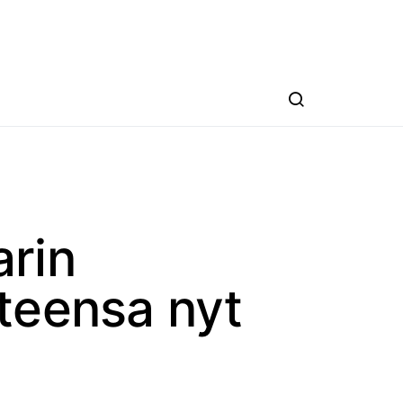
arin
nteensa nyt