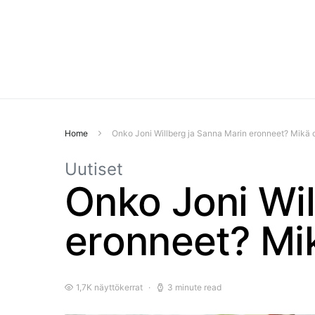
Home
Onko Joni Willberg ja Sanna Marin eronneet? Mikä o
Uutiset
Onko Joni Wil
eronneet? Mik
1,7K näyttökerrat
3 minute read