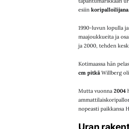
tapahtumarikkaan ur
esiin
koripalloilijana
1990-luvun lopulla 
maajoukkueita ja osal
ja 2000, tehden kes
Kotimaassa hän pela
cm pitkä
Willberg oli
Mutta vuonna
2004
h
ammattilaiskoripallo
nopeasti paikkansa He
Uran raken