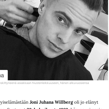
keskittyneenä asiakkaan hiustenleikkuuseen, hänen alkuvuosiensa
tyiselämästään
Joni Juhana Willberg
oli jo elänyt