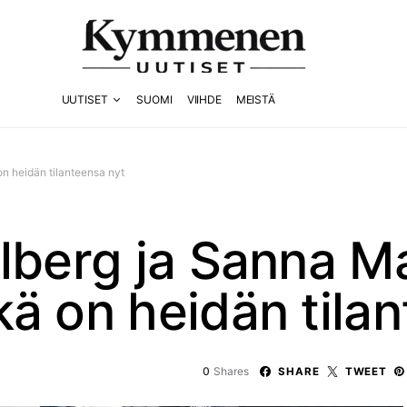
UUTISET
SUOMI
VIIHDE
MEISTÄ
n heidän tilanteensa nyt
lberg ja Sanna M
ä on heidän tila
0
Shares
SHARE
TWEET