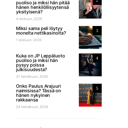
2
puoliso ja miksi hän pitää
hänen henkilöllisyytensä
yksityisenä?
4 elokuun, 2026
Miksi sama peli löytyy
3
monelta nettikasinolta?
1 elokuun, 2026
Kuka on JP Leppäluoto
4
puoliso ja miksi hän
pysyy poissa
julkisuudesta?
31 heinäkuun, 2026
Onko Paulus Arajuuri
5
naimisissa? Tässä on
hänen nykyinen
rakkaansa
24 heinäkuun, 2026