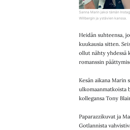
Sanna Marin jakoi tämän Instag
Willbergin ja ystävien kanssa.
Heidän suhteensa, jok
kuukausia sitten.
Sei
ollut nähty yhdessä k
romanssin päättymis
Kesän aikana Marin se
ulkomaanmatkoista br
kollegansa Tony Blair
Paparazzikuvat ja Ma
Gotlannista vahvistiv