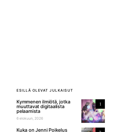
ESILLÄ OLEVAT JULKAISUT
Kymmenen ilmiötä, jotka
1
muuttavat digitaalista
pelaamista
6 elokuun, 2026
Kuka on Jenni Poikelus