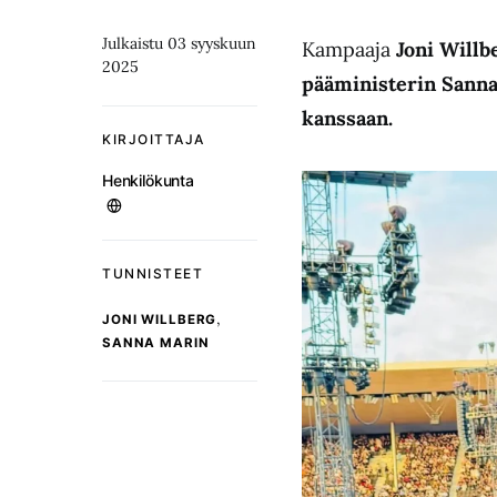
Julkaistu 03 syyskuun
Kampaaja
Joni Willb
2025
pääministerin Sanna
kanssaan.
KIRJOITTAJA
Henkilökunta
TUNNISTEET
,
JONI WILLBERG
SANNA MARIN