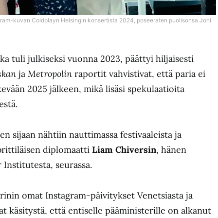
ram-kuvan Coldplayn Helsingin konsertista 2024, poseeraten puolisonsa Joni
a tuli julkiseksi vuonna 2023, päättyi hiljaisesti
skan
ja
Metropolin
raportit vahvistivat, että paria ei
evään 2025 jälkeen, mikä lisäsi spekulaatioita
estä.
n sijaan nähtiin nauttimassa festivaaleista ja
ittiläisen diplomaatti
Liam Chiversin
, hänen
 Institutesta, seurassa.
rinin omat Instagram-päivitykset Venetsiasta ja
at käsitystä, että entiselle pääministerille on alkanut