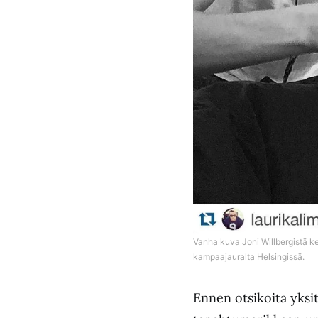
Vanha kuva Joni Willbergistä 
kampaajauralta Helsingissä.
Ennen otsikoita yksi