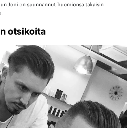
 kun Joni on suunnannut huomionsa takaisin
a.
n otsikoita