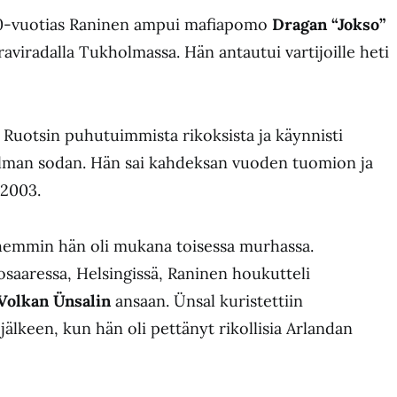
20-vuotias Raninen ampui mafiapomo
Dragan “Jokso”
raviradalla Tukholmassa. Hän antautui vartijoille heti
Ruotsin puhutuimmista rikoksista ja käynnisti
ilman sodan. Hän sai kahdeksan vuoden tuomion ja
 2003.
emmin hän oli mukana toisessa murhassa.
aaressa, Helsingissä, Raninen houkutteli
Volkan Ünsalin
ansaan. Ünsal kuristettiin
 jälkeen, kun hän oli pettänyt rikollisia Arlandan