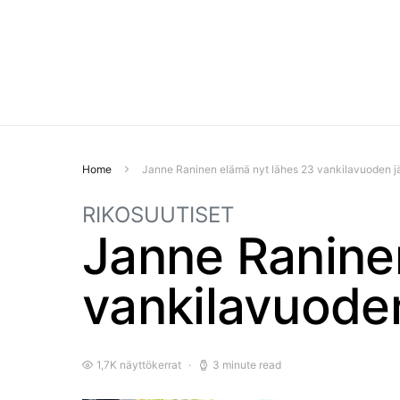
Home
Janne Raninen elämä nyt lähes 23 vankilavuoden j
RIKOSUUTISET
Janne Ranine
vankilavuode
1,7K näyttökerrat
3 minute read