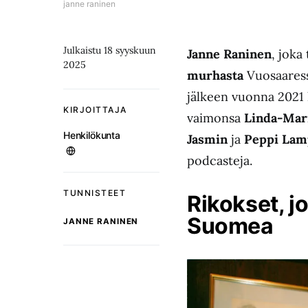
janne raninen
Julkaistu 18 syyskuun
Janne Raninen
, joka
2025
murhasta
Vuosaaress
jälkeen vuonna 2021
KIRJOITTAJA
vaimonsa
Linda-Mar
Henkilökunta
Jasmin
ja
Peppi Lam
podcasteja.
TUNNISTEET
Rikokset, jo
Suomea
JANNE RANINEN