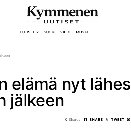
UUTISET
SUOMI
VIIHDE
MEISTÄ
älkeen
n elämä nyt lähes
n jälkeen
0
Shares
SHARE
TWEET