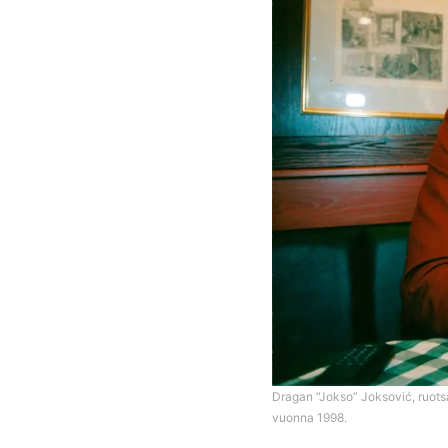
Dragan “Jokso” Joksović, ruots
vuonna 1998.