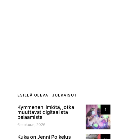
ESILLÄ OLEVAT JULKAISUT
Kymmenen ilmiötä, jotka
1
muuttavat digitaalista
pelaamista
6 elokuun, 2026
Kuka on Jenni Poikelus