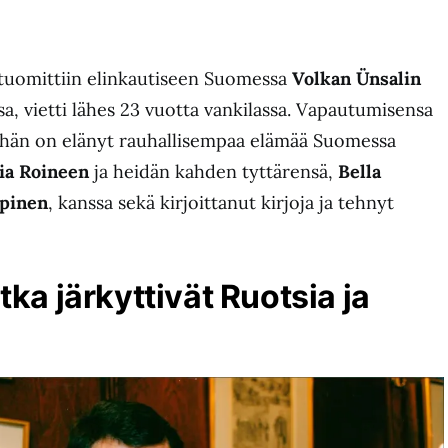
 tuomittiin elinkautiseen Suomessa
Volkan Ünsalin
a, vietti lähes 23 vuotta vankilassa. Vapautumisensa
 hän on elänyt rauhallisempaa elämää Suomessa
ia Roineen
ja heidän kahden tyttärensä,
Bella
pinen
, kanssa sekä kirjoittanut kirjoja ja tehnyt
tka järkyttivät Ruotsia ja