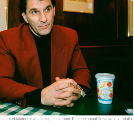
alais-serbialainen mafiapomo, jonka Janne Raninen ampui Solvallan raviradalla