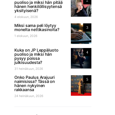
2
puoliso ja miksi hän pitää
hänen henkilöllisyytensä
yksityisenä?
4 elokuun, 2026
Miksi sama peli löytyy
3
monelta nettikasinolta?
1 elokuun, 2026
Kuka on JP Leppäluoto
4
puoliso ja miksi hän
pysyy poissa
julkisuudesta?
31 heinäkuun, 2026
Onko Paulus Arajuuri
5
naimisissa? Tässä on
hänen nykyinen
rakkaansa
24 heinäkuun, 2026