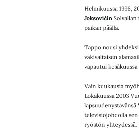
Helmikuussa 1998, 
Joksovićin
Solvallan 
paikan päällä.
Tappo nousi yhdeksi 
väkivaltaisen alamaa
vapautui kesäkuussa
Vain kuukausia myöh
Lokakuussa 2003 Vuos
lapsuudenystävänsä
televisiojohdolla sen
ryöstön yhteydessä.