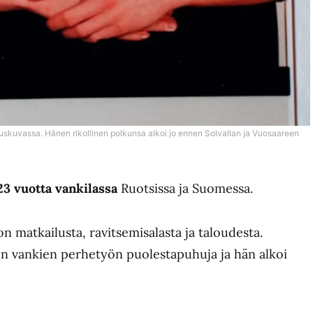
skuvassa. Hänen rikollinen polkunsa alkoi jo ennen Solvallan ja Vuosaareen
23 vuotta vankilassa
Ruotsissa ja Suomessa.
n matkailusta, ravitsemisalasta ja taloudesta.
nen vankien perhetyön puolestapuhuja ja hän alkoi