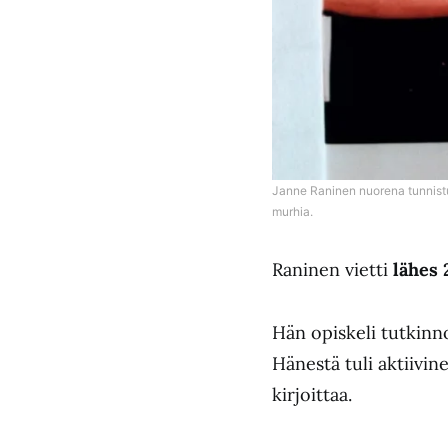
Janne Raninen nuorena tunnistu
murhia.
Raninen vietti
lähes 
Hän opiskeli tutkinno
Hänestä tuli aktiivi
kirjoittaa.