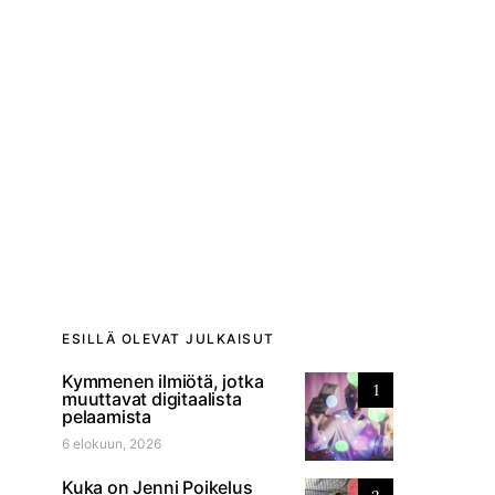
ESILLÄ OLEVAT JULKAISUT
Kymmenen ilmiötä, jotka
1
muuttavat digitaalista
pelaamista
6 elokuun, 2026
Kuka on Jenni Poikelus