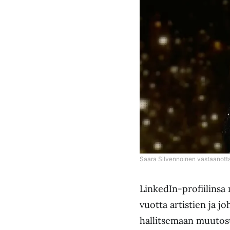
Saara Silvennoinen vastaanotta
LinkedIn-profiilins
vuotta artistien ja j
hallitsemaan muutos