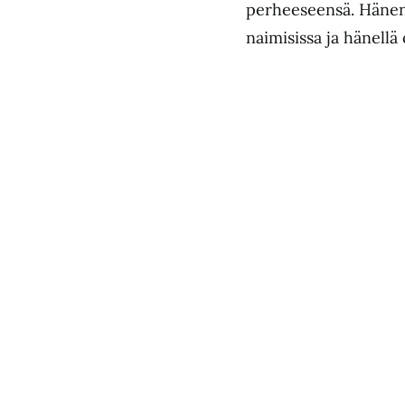
perheeseensä. Hänen 
naimisissa ja hänell