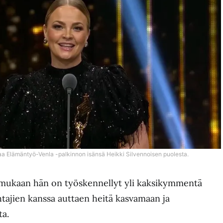
a Elämäntyö-Venla -palkinnon isänsä Heikki Silvennoisen puolesta.
a mukaan hän on työskennellyt yli kaksikymmentä
ohtajien kanssa auttaen heitä kasvamaan ja
ta.