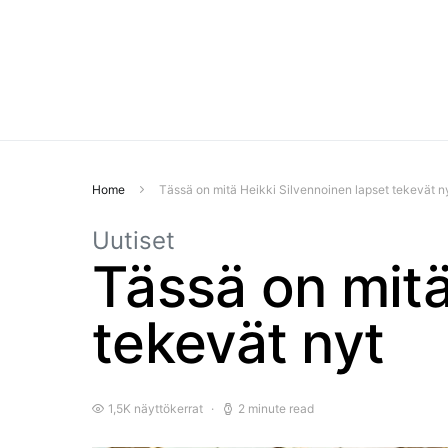
Home
Tässä on mitä Heikki Silvennoinen lapset tekevät n
Uutiset
Tässä on mitä
tekevät nyt
1,5K näyttökerrat
2 minute read