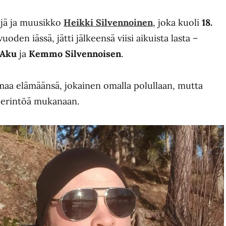
ijä ja muusikko
Heikki Silvennoinen
, joka kuoli
18.
vuoden iässä, jätti jälkeensä viisi aikuista lasta –
Aku
ja
Kemmo Silvennoisen
.
aa elämäänsä, jokainen omalla polullaan, mutta
 perintöä mukanaan.