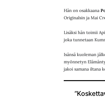
Hän on osakkaana
P
Originalsin ja Mai C
Lisäksi hän toimii Ap
joka tunnetaan Kumme
Isänsä kuoleman jälk
myönnetyn Elämäntyö
jakoi samana iltana 
”Koskettav