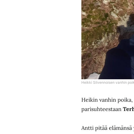
Heikki Silvennoisen vanhin poik
Heikin vanhin poika,
parisuhteestaan
Ter
Antti pitää elämänsä 