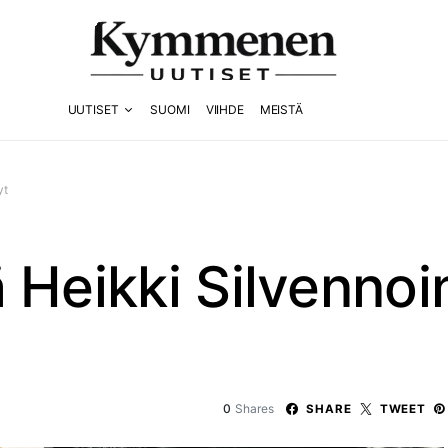
UUTISET
SUOMI
VIIHDE
MEISTÄ
yt
 Heikki Silvennoi
0
Shares
SHARE
TWEET