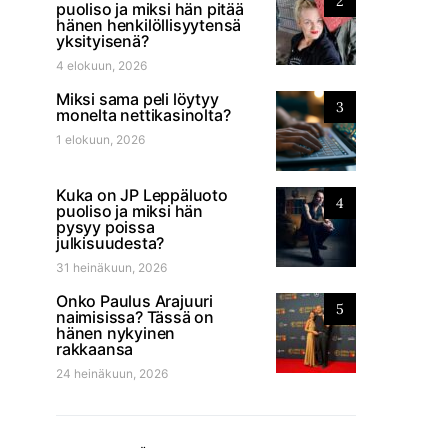
2
puoliso ja miksi hän pitää
hänen henkilöllisyytensä
yksityisenä?
4 elokuun, 2026
Miksi sama peli löytyy
3
monelta nettikasinolta?
1 elokuun, 2026
Kuka on JP Leppäluoto
4
puoliso ja miksi hän
pysyy poissa
julkisuudesta?
31 heinäkuun, 2026
Onko Paulus Arajuuri
5
naimisissa? Tässä on
hänen nykyinen
rakkaansa
24 heinäkuun, 2026