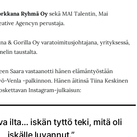
orkkana Ryhmä Oy
sekä MAI Talentin, Mai
reative Agencyn perustaja.
ina & Gorilla Oy varatoimitusjohtajana, yrityksessä,
lin taustalta.
een Saara vastaanotti hänen elämäntyöstään
-Venla -palkinnon. Hänen äitinsä Tiina Keskinen
koskettavan Instagram-julkaisun:
a ilta… iskän tyttö teki, mitä oli
iskälle luvannut.”