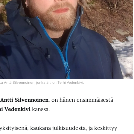
a Antti Silvennoinen, jonka äiti on Terhi Vedenkivi.
Antti Silvennoinen
, on hänen ensimmäisestä
hi Vedenkivi
kanssa.
yksityisenä, kaukana julkisuudesta, ja keskittyy