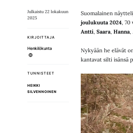
Julkaistu 22 lokakuun
Suomalainen näyttel
2025
joulukuuta 2024
, 70 
Antti
,
Saara
,
Hanna
,
KIRJOITTAJA
Henkilökunta
Nykyään he elävät om
kantavat silti isänsä
TUNNISTEET
HEIKKI
SILVENNOINEN